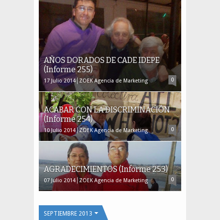
AÑOS DORADOS DE CADE IDEPE
(Informe 255)
0
17
Julio
2014
ZOEK Agencia de Marketing
ACABAR CON LA DISCRIMINACIÓN
(Informe 254)
0
10
Julio
2014
ZOEK Agencia de Marketing
AGRADECIMIENTOS (Informe 253)
0
07
Julio
2014
ZOEK Agencia de Marketing
SEPTIEMBRE 2013