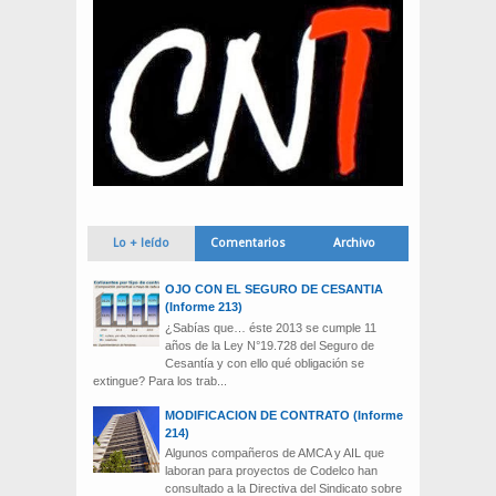
Lo + leído
Comentarios
Archivo
OJO CON EL SEGURO DE CESANTIA
(Informe 213)
¿Sabías que… éste 2013 se cumple 11
años de la Ley N°19.728 del Seguro de
Cesantía y con ello qué obligación se
extingue? Para los trab...
MODIFICACION DE CONTRATO (Informe
214)
Algunos compañeros de AMCA y AIL que
laboran para proyectos de Codelco han
consultado a la Directiva del Sindicato sobre