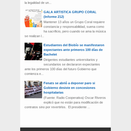
la legalidad de un...
GALA ARTISTICA GRUPO CORAL
(Informe 212)
Mantener 13 años un Grupo Coral requiere
constancia y responsabilidad, suena como
ha sacrificio, pero cuando se ama la música
se realizan l...
Estudiantes del Biobío se manifestaron
expectantes ante primeros 100 días de
Bachelet
Dirigentes estudiantes universitarios y
secundarios se declararon expectantes
ante los primeros 100 días del futuro Gobierno que
comienza e...
Fenats se abrió a deponer paro si
Gobierno desiste en concesiones
hospitalarias
(Fuente: Radio Cooperativa) Oscar Riveros
explicó que no están para modificación de
contratos sino por revertirlos. El presidente ...