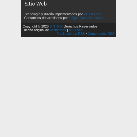
Sitio Web
Tecnología y diseño implementados por
ZOEK Ltda
Contenidos desarrollados por
4 Ojos Comunicaciones
Copyright © 2026
SINTRAI
Derechos Reservados .
Diseño original de
IVYthemes
|
MKR site
Publicaciones RSS
•
Comentarios RSS