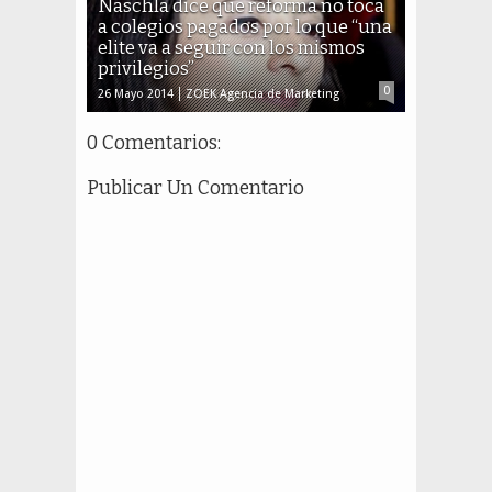
Naschla dice que reforma no toca
a colegios pagados por lo que “una
elite va a seguir con los mismos
privilegios”
0
26 Mayo 2014
ZOEK Agencia de Marketing
0 Comentarios:
Publicar Un Comentario