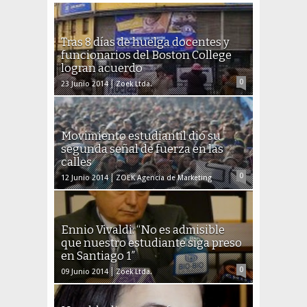
Tras 8 días de huelga docentes y
funcionarios del Boston College
logran acuerdo
0
23 Junio 2014
Zoek Ltda.
Movimiento estudiantil dio su
segunda señal de fuerza en las
calles
0
12 Junio 2014
ZOEK Agencia de Marketing
Ennio Vivaldi: “No es admisible
que nuestro estudiante siga preso
en Santiago 1″
0
09 Junio 2014
Zoek Ltda.