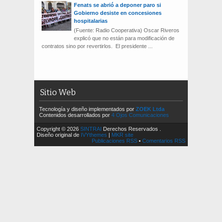
Fenats se abrió a deponer paro si
Gobierno desiste en concesiones
hospitalarias
(Fuente: Radio Cooperativa) Oscar Riveros
explicó que no están para modificación de
contratos sino por revertirlos. El presidente ...
Sitio Web
Tecnología y diseño implementados por
ZOEK Ltda
Contenidos desarrollados por
4 Ojos Comunicaciones
Copyright © 2026
SINTRAI
Derechos Reservados .
Diseño original de
IVYthemes
|
MKR site
Publicaciones RSS
•
Comentarios RSS