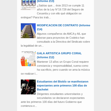
(Informe 213)
¿Sabías que… éste 2013 se cumple 11
años de la Ley N°19.728 del Seguro de
Cesantía y con ello qué obligación se
extingue? Para los trab...
MODIFICACION DE CONTRATO (Informe
214)
Algunos compañeros de AMCA y AIL que
laboran para proyectos de Codelco han
consultado a la Directiva del Sindicato sobre
la legalidad de un...
GALA ARTISTICA GRUPO CORAL
(Informe 212)
Mantener 13 años un Grupo Coral requiere
constancia y responsabilidad, suena como
ha sacrificio, pero cuando se ama la música
se realizan l...
Estudiantes del Biobío se manifestaron
expectantes ante primeros 100 días de
Bachelet
Dirigentes estudiantes universitarios y
secundarios se declararon expectantes
ante los primeros 100 días del futuro Gobierno que
comienza e...