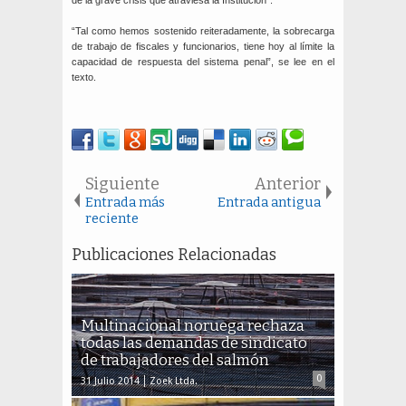
de la grave crisis que atraviesa la Institución”.
“Tal como hemos sostenido reiteradamente, la sobrecarga
de trabajo de fiscales y funcionarios, tiene hoy al límite la
capacidad de respuesta del sistema penal”, se lee en el
texto.
Siguiente
Anterior
Entrada más
Entrada antigua
reciente
Publicaciones Relacionadas
Multinacional noruega rechaza
todas las demandas de sindicato
de trabajadores del salmón
0
31 Julio 2014
Zoek Ltda.