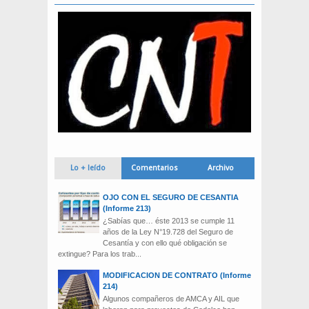
Lo + leído
Comentarios
Archivo
OJO CON EL SEGURO DE CESANTIA
(Informe 213)
¿Sabías que… éste 2013 se cumple 11
años de la Ley N°19.728 del Seguro de
Cesantía y con ello qué obligación se
extingue? Para los trab...
MODIFICACION DE CONTRATO (Informe
214)
Algunos compañeros de AMCA y AIL que