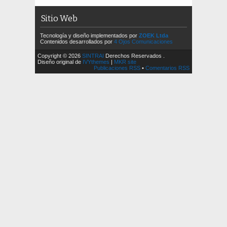
Sitio Web
Tecnología y diseño implementados por
ZOEK Ltda
Contenidos desarrollados por
4 Ojos Comunicaciones
Copyright © 2026
SINTRAI
Derechos Reservados .
Diseño original de
IVYthemes
|
MKR site
Publicaciones RSS
•
Comentarios RSS