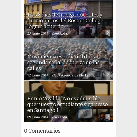
Tras 8 días de huelga docentes y
funcionarios del Boston College
logran acuerdo
0
23 Junio 2014
Zoek Ltda.
Movimiento estudiantil dio su
segunda señal de fuerza en las
calles
0
12 Junio 2014
ZOEK Agencia de Marketing
Ennio Vivaldi: “No es admisible
que nuestro estudiante siga preso
en Santiago 1″
0
09 Junio 2014
Zoek Ltda.
0 Comentarios: