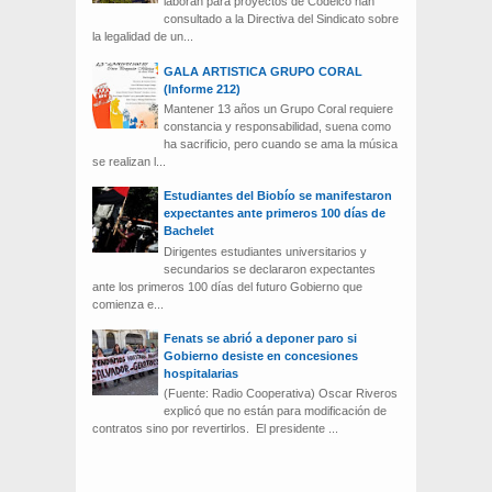
laboran para proyectos de Codelco han
consultado a la Directiva del Sindicato sobre
la legalidad de un...
GALA ARTISTICA GRUPO CORAL
(Informe 212)
Mantener 13 años un Grupo Coral requiere
constancia y responsabilidad, suena como
ha sacrificio, pero cuando se ama la música
se realizan l...
Estudiantes del Biobío se manifestaron
expectantes ante primeros 100 días de
Bachelet
Dirigentes estudiantes universitarios y
secundarios se declararon expectantes
ante los primeros 100 días del futuro Gobierno que
comienza e...
Fenats se abrió a deponer paro si
Gobierno desiste en concesiones
hospitalarias
(Fuente: Radio Cooperativa) Oscar Riveros
explicó que no están para modificación de
contratos sino por revertirlos. El presidente ...