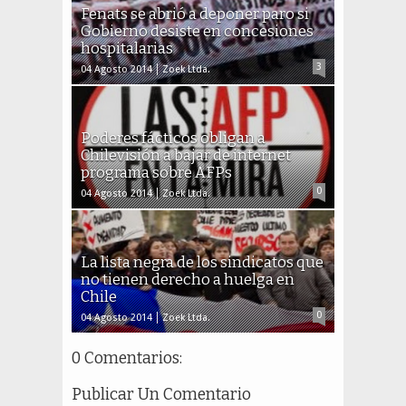
Fenats se abrió a deponer paro si
Gobierno desiste en concesiones
hospitalarias
3
04 Agosto 2014
Zoek Ltda.
Poderes fácticos obligan a
Chilevisión a bajar de internet
programa sobre AFPs
0
04 Agosto 2014
Zoek Ltda.
La lista negra de los sindicatos que
no tienen derecho a huelga en
Chile
0
04 Agosto 2014
Zoek Ltda.
0 Comentarios:
Publicar Un Comentario