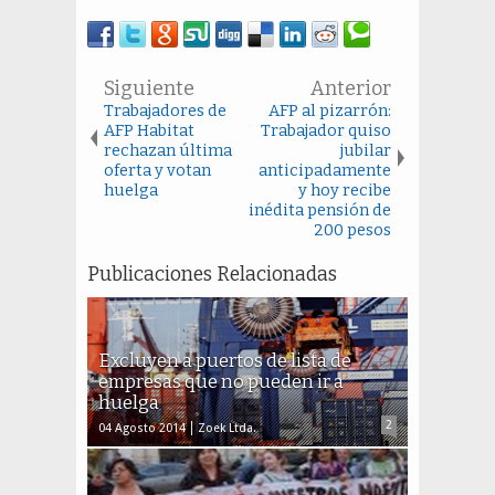
Siguiente
Anterior
Trabajadores de
AFP al pizarrón:
AFP Habitat
Trabajador quiso
rechazan última
jubilar
oferta y votan
anticipadamente
huelga
y hoy recibe
inédita pensión de
200 pesos
Publicaciones Relacionadas
Excluyen a puertos de lista de
empresas que no pueden ir a
huelga
2
04 Agosto 2014
Zoek Ltda.