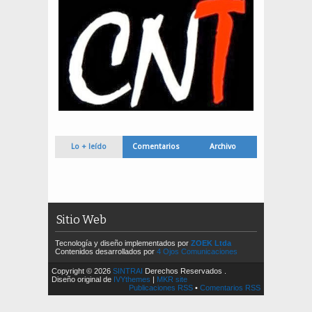
Lo + leído
Comentarios
Archivo
Sitio Web
Tecnología y diseño implementados por
ZOEK Ltda
Contenidos desarrollados por
4 Ojos Comunicaciones
Copyright © 2026
SINTRAI
Derechos Reservados .
Diseño original de
IVYthemes
|
MKR site
Publicaciones RSS
•
Comentarios RSS