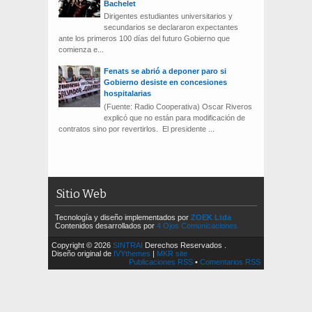
Bachelet
Dirigentes estudiantes universitarios y
secundarios se declararon expectantes
ante los primeros 100 días del futuro Gobierno que
comienza e...
Fenats se abrió a deponer paro si
Gobierno desiste en concesiones
hospitalarias
(Fuente: Radio Cooperativa) Oscar Riveros
explicó que no están para modificación de
contratos sino por revertirlos. El presidente ...
Sitio Web
Tecnología y diseño implementados por
ZOEK Ltda
Contenidos desarrollados por
4 Ojos Comunicaciones
Copyright © 2026
SINTRAI
Derechos Reservados .
Diseño original de
IVYthemes
|
MKR site
Publicaciones RSS
•
Comentarios RSS