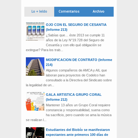
Lo + leído
Comentarios
Archivo
OJO CON EL SEGURO DE CESANTIA
(Informe 213)
¿Sabías que… éste 2013 se cumple 11
años de la Ley N°19.728 del Seguro de
Cesantía y con ello qué obligación se
extingue? Para los trab...
MODIFICACION DE CONTRATO (Informe
214)
Algunos compañeros de AMCA y AIL que
laboran para proyectos de Codelco han
consultado a la Directiva del Sindicato sobre
la legalidad de un...
GALA ARTISTICA GRUPO CORAL
(Informe 212)
Mantener 13 años un Grupo Coral requiere
constancia y responsabilidad, suena como
ha sacrificio, pero cuando se ama la música
se realizan l...
Estudiantes del Biobío se manifestaron
expectantes ante primeros 100 días de