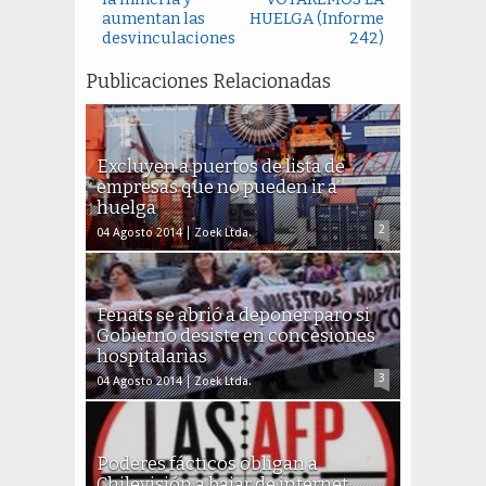
aumentan las
HUELGA (Informe
desvinculaciones
242)
Publicaciones Relacionadas
Excluyen a puertos de lista de
empresas que no pueden ir a
huelga
2
04 Agosto 2014
Zoek Ltda.
Fenats se abrió a deponer paro si
Gobierno desiste en concesiones
hospitalarias
3
04 Agosto 2014
Zoek Ltda.
Poderes fácticos obligan a
Chilevisión a bajar de internet