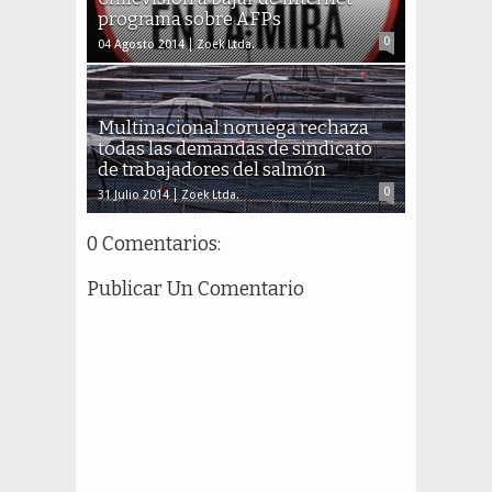
programa sobre AFPs
0
04 Agosto 2014
Zoek Ltda.
Multinacional noruega rechaza
todas las demandas de sindicato
de trabajadores del salmón
0
31 Julio 2014
Zoek Ltda.
0 Comentarios:
Publicar Un Comentario