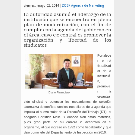
viernes, mayo 02, 2014
ZOEK Agencia de Marketing
La autoridad asumió el liderazgo de la
institución que se encuentra en pleno
plan de modernización, con el fin de
cumplir con la agenda del gobierno en
el área, cuyo eje central es promover la
organización y libertad de los
sindicatos.
Fortalece
r el rol
fiscalizad
or de la
institució
n,
promove
r la
Diario Financiero
organiza
ción sindical y potenciar los mecanismos de solución
alternativa de conflicto son los tres pilares de la agenda que
impulsa el nuevo titular de la Dirección del Trabajo (DT), el
abogado Christian Melis. Y conoce bien estas materias,
pues gran parte de su carrera la desarrolló en el
organismo, al que ingresó en 1992 como fiscalizador y que
dejó como jefe del Departamento de Inspección en 2010.