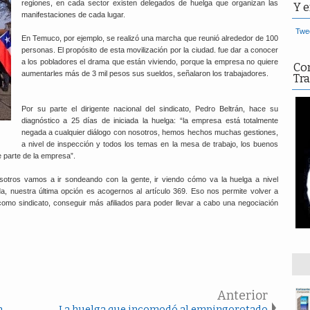
regiones, en cada sector existen delegados de huelga que organizan las
Y e
manifestaciones de cada lugar.
Twee
En Temuco, por ejemplo, se realizó una marcha que reunió alrededor de 100
personas. El propósito de esta movilización por la ciudad. fue dar a conocer
a los pobladores el drama que están viviendo, porque la empresa no quiere
Co
aumentarles más de 3 mil pesos sus sueldos, señalaron los trabajadores.
Tra
Por su parte el dirigente nacional del sindicato, Pedro Beltrán, hace su
diagnóstico a 25 días de iniciada la huelga: “la empresa está totalmente
negada a cualquier diálogo con nosotros, hemos hechos muchas gestiones,
a nivel de inspección y todos los temas en la mesa de trabajo, los buenos
e parte de la empresa”.
nosotros vamos a ir sondeando con la gente, ir viendo cómo va la huelga a nivel
da, nuestra última opción es acogernos al artículo 369. Eso nos permite volver a
o sindicato, conseguir más afiliados para poder llevar a cabo una negociación
Anterior
a
La huelga que incomodó al empingorotado