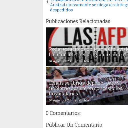
Austral nuevamente se niega a reinteg
despedidos
Publicaciones Relacionadas
Poderes fácticos obligan a Chilevisi
bajar de internet programa sobre A
04 Agosto 2014
Zoek Ltda.
Fenats se abrió a deponer paro si
Gobierno desiste en concesiones
hospitalarias
04 Agosto 2014
Zoek Ltda.
0 Comentarios:
Publicar Un Comentario