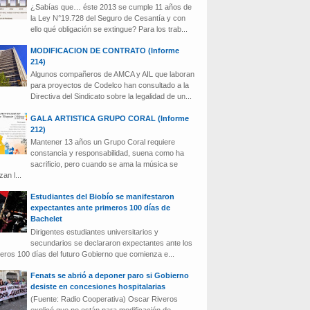
¿Sabías que… éste 2013 se cumple 11 años de
la Ley N°19.728 del Seguro de Cesantía y con
ello qué obligación se extingue? Para los trab...
MODIFICACION DE CONTRATO (Informe
214)
Algunos compañeros de AMCA y AIL que laboran
para proyectos de Codelco han consultado a la
Directiva del Sindicato sobre la legalidad de un...
GALA ARTISTICA GRUPO CORAL (Informe
212)
Mantener 13 años un Grupo Coral requiere
constancia y responsabilidad, suena como ha
sacrificio, pero cuando se ama la música se
zan l...
Estudiantes del Biobío se manifestaron
expectantes ante primeros 100 días de
Bachelet
Dirigentes estudiantes universitarios y
secundarios se declararon expectantes ante los
eros 100 días del futuro Gobierno que comienza e...
Fenats se abrió a deponer paro si Gobierno
desiste en concesiones hospitalarias
(Fuente: Radio Cooperativa) Oscar Riveros