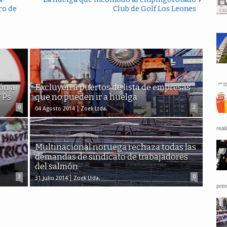
ro de
Club de Golf Los Leones
ón a
Excluyen a puertos de lista de empresas
FPs
que no pueden ir a huelga
0
2
04 Agosto 2014
Zoek Ltda.
reali
Multinacional noruega rechaza todas las
demandas de sindicato de trabajadores
del salmón
3
0
31 Julio 2014
Zoek Ltda.
prim