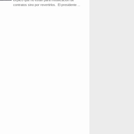
explicó que no están para modificación de
contratos sino por revertirlos. El presidente ...