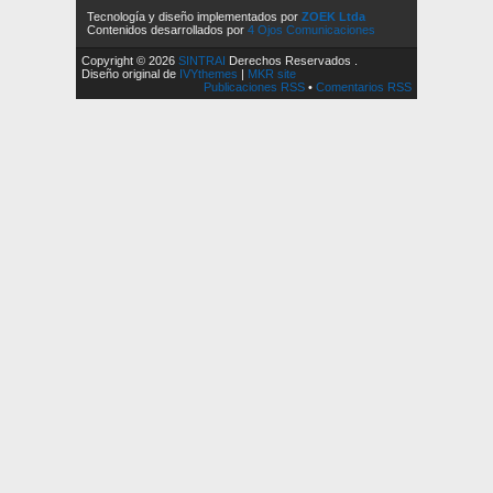
Tecnología y diseño implementados por
ZOEK Ltda
Contenidos desarrollados por
4 Ojos Comunicaciones
Copyright © 2026
SINTRAI
Derechos Reservados .
Diseño original de
IVYthemes
|
MKR site
Publicaciones RSS
•
Comentarios RSS