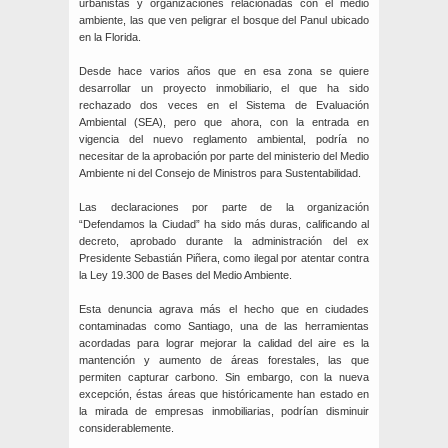
urbanistas y organizaciones relacionadas con el medio
ambiente, las que ven peligrar el bosque del Panul ubicado
en la Florida.
Desde hace varios años que en esa zona se quiere
desarrollar un proyecto inmobiliario, el que ha sido
rechazado dos veces en el Sistema de Evaluación
Ambiental (SEA), pero que ahora, con la entrada en
vigencia del nuevo reglamento ambiental, podría no
necesitar de la aprobación por parte del ministerio del Medio
Ambiente ni del Consejo de Ministros para Sustentabilidad.
Las declaraciones por parte de la organización
“Defendamos la Ciudad” ha sido más duras, calificando al
decreto, aprobado durante la administración del ex
Presidente Sebastián Piñera, como ilegal por atentar contra
la Ley 19.300 de Bases del Medio Ambiente.
Esta denuncia agrava más el hecho que en ciudades
contaminadas como Santiago, una de las herramientas
acordadas para lograr mejorar la calidad del aire es la
mantención y aumento de áreas forestales, las que
permiten capturar carbono. Sin embargo, con la nueva
excepción, éstas áreas que históricamente han estado en
la mirada de empresas inmobiliarias, podrían disminuir
considerablemente.