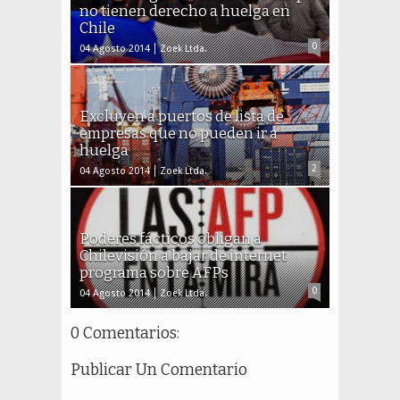
no tienen derecho a huelga en
Chile
0
04 Agosto 2014
Zoek Ltda.
Excluyen a puertos de lista de
empresas que no pueden ir a
huelga
2
04 Agosto 2014
Zoek Ltda.
Poderes fácticos obligan a
Chilevisión a bajar de internet
programa sobre AFPs
0
04 Agosto 2014
Zoek Ltda.
0 Comentarios:
Publicar Un Comentario