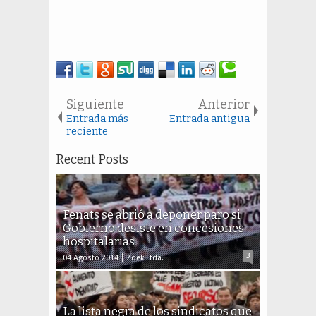
Siguiente
Anterior
Entrada más
Entrada antigua
reciente
Recent Posts
Fenats se abrió a deponer paro si
Gobierno desiste en concesiones
hospitalarias
3
04 Agosto 2014
Zoek Ltda.
La lista negra de los sindicatos que