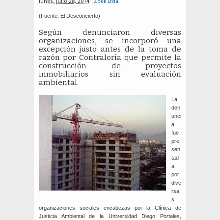
lunes, julio 28, 2014
Zoek Ltda.
(Fuente: El Desconcierto)
Según denunciaron diversas
organizaciones, se incorporó una
excepción justo antes de la toma de
razón por Contraloría que permite la
construcción de proyectos
inmobiliarios sin evaluación
ambiental.
La
den
unci
a
fue
pre
sen
tad
a
por
dive
rsa
s
organizaciones sociales encabezas por la Clínica de
Justicia Ambiental de la Universidad Diego Portales,