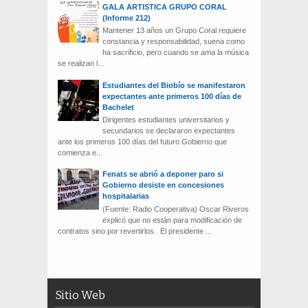
GALA ARTISTICA GRUPO CORAL
(Informe 212)
Mantener 13 años un Grupo Coral requiere
constancia y responsabilidad, suena como
ha sacrificio, pero cuando se ama la música
se realizan l...
Estudiantes del Biobío se manifestaron
expectantes ante primeros 100 días de
Bachelet
Dirigentes estudiantes universitarios y
secundarios se declararon expectantes
ante los primeros 100 días del futuro Gobierno que
comienza e...
Fenats se abrió a deponer paro si
Gobierno desiste en concesiones
hospitalarias
(Fuente: Radio Cooperativa) Oscar Riveros
explicó que no están para modificación de
contratos sino por revertirlos. El presidente ...
Sitio Web