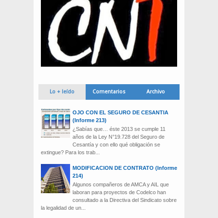
Lo + leído
Comentarios
Archivo
OJO CON EL SEGURO DE CESANTIA
(Informe 213)
¿Sabías que… éste 2013 se cumple 11
años de la Ley N°19.728 del Seguro de
Cesantía y con ello qué obligación se
extingue? Para los trab...
MODIFICACION DE CONTRATO (Informe
214)
Algunos compañeros de AMCA y AIL que
laboran para proyectos de Codelco han
consultado a la Directiva del Sindicato sobre
la legalidad de un...