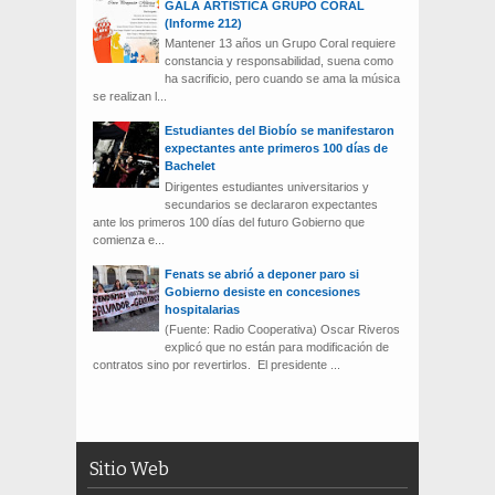
GALA ARTISTICA GRUPO CORAL
(Informe 212)
Mantener 13 años un Grupo Coral requiere
constancia y responsabilidad, suena como
ha sacrificio, pero cuando se ama la música
se realizan l...
Estudiantes del Biobío se manifestaron
expectantes ante primeros 100 días de
Bachelet
Dirigentes estudiantes universitarios y
secundarios se declararon expectantes
ante los primeros 100 días del futuro Gobierno que
comienza e...
Fenats se abrió a deponer paro si
Gobierno desiste en concesiones
hospitalarias
(Fuente: Radio Cooperativa) Oscar Riveros
explicó que no están para modificación de
contratos sino por revertirlos. El presidente ...
Sitio Web