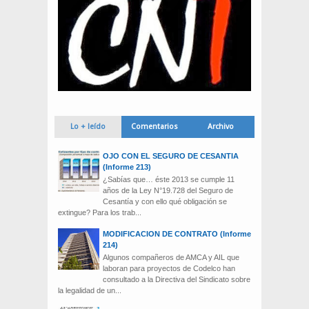
Lo + leído
Comentarios
Archivo
OJO CON EL SEGURO DE CESANTIA
(Informe 213)
¿Sabías que… éste 2013 se cumple 11
años de la Ley N°19.728 del Seguro de
Cesantía y con ello qué obligación se
extingue? Para los trab...
MODIFICACION DE CONTRATO (Informe
214)
Algunos compañeros de AMCA y AIL que
laboran para proyectos de Codelco han
consultado a la Directiva del Sindicato sobre
la legalidad de un...