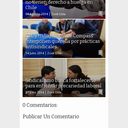
no tienen derecho a huelga en
Chile
0
04 Agosto 2014
Zoek Ltda.
CTC y trabajadores de Compass
interponen querella por prácticas
antisindicales
0
14 Julio 2014
Zoek Ltda.
Sindicalismo busca fortalecerse
para enfrentar precariedad laboral
0
07 Julio 2014
Zoek Ltda.
0 Comentarios:
Publicar Un Comentario