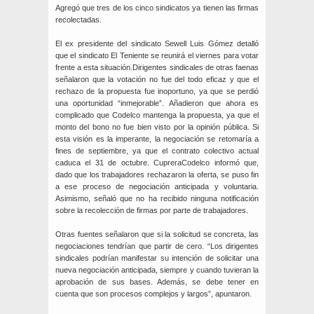
Agregó que tres de los cinco sindicatos ya tienen las firmas
recolectadas.
El ex presidente del sindicato Sewell Luis Gómez detalló
que el sindicato El Teniente se reunirá el viernes para votar
frente a esta situación.Dirigentes sindicales de otras faenas
señalaron que la votación no fue del todo eficaz y que el
rechazo de la propuesta fue inoportuno, ya que se perdió
una oportunidad “inmejorable”. Añadieron que ahora es
complicado que Codelco mantenga la propuesta, ya que el
monto del bono no fue bien visto por la opinión pública. Si
esta visión es la imperante, la negociación se retomaría a
fines de septiembre, ya que el contrato colectivo actual
caduca el 31 de octubre. CupreraCodelco informó que,
dado que los trabajadores rechazaron la oferta, se puso fin
a ese proceso de negociación anticipada y voluntaria.
Asimismo, señaló que no ha recibido ninguna notificación
sobre la recolección de firmas por parte de trabajadores.
Otras fuentes señalaron que si la solicitud se concreta, las
negociaciones tendrían que partir de cero. “Los dirigentes
sindicales podrían manifestar su intención de solicitar una
nueva negociación anticipada, siempre y cuando tuvieran la
aprobación de sus bases. Además, se debe tener en
cuenta que son procesos complejos y largos”, apuntaron.