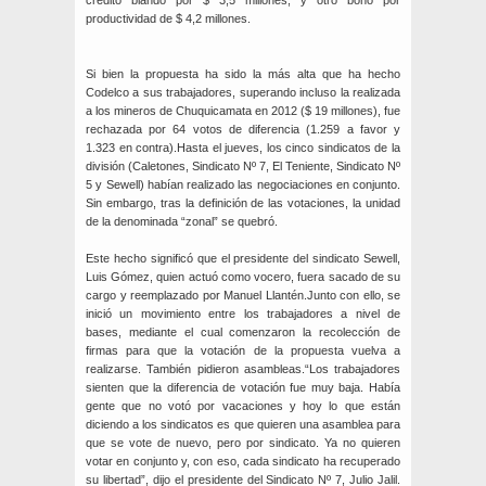
crédito blando por $ 3,5 millones, y otro bono por
productividad de $ 4,2 millones.
Si bien la propuesta ha sido la más alta que ha hecho
Codelco a sus trabajadores, superando incluso la realizada
a los mineros de Chuquicamata en 2012 ($ 19 millones), fue
rechazada por 64 votos de diferencia (1.259 a favor y
1.323 en contra).Hasta el jueves, los cinco sindicatos de la
división (Caletones, Sindicato Nº 7, El Teniente, Sindicato Nº
5 y Sewell) habían realizado las negociaciones en conjunto.
Sin embargo, tras la definición de las votaciones, la unidad
de la denominada “zonal” se quebró.
Este hecho significó que el presidente del sindicato Sewell,
Luis Gómez, quien actuó como vocero, fuera sacado de su
cargo y reemplazado por Manuel Llantén.Junto con ello, se
inició un movimiento entre los trabajadores a nivel de
bases, mediante el cual comenzaron la recolección de
firmas para que la votación de la propuesta vuelva a
realizarse. También pidieron asambleas.“Los trabajadores
sienten que la diferencia de votación fue muy baja. Había
gente que no votó por vacaciones y hoy lo que están
diciendo a los sindicatos es que quieren una asamblea para
que se vote de nuevo, pero por sindicato. Ya no quieren
votar en conjunto y, con eso, cada sindicato ha recuperado
su libertad”, dijo el presidente del Sindicato Nº 7, Julio Jalil.