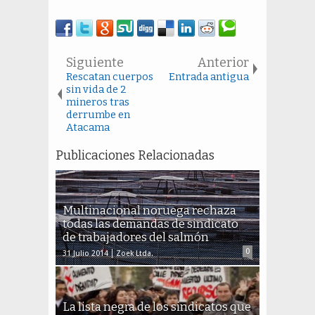
Siguiente
Anterior
Rescatan cuerpos
Entrada antigua
sin vida de 2
mineros tras
derrumbe en
Atacama
Publicaciones Relacionadas
Multinacional noruega rechaza
todas las demandas de sindicato
de trabajadores del salmón
0
31 Julio 2014
Zoek Ltda.
La lista negra de los sindicatos que