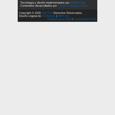
Tecnología y diseño implementados por
ZOEK Ltda
Contenidos desarrollados por
4 Ojos Comunicaciones
Copyright © 2026
SINTRAI
Derechos Reservados .
Diseño original de
IVYthemes
|
MKR site
Publicaciones RSS
•
Comentarios RSS