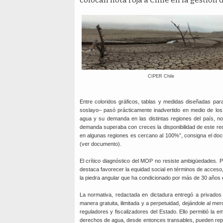
CIPER Chile
Entre coloridos gráficos, tablas y medidas diseñadas para 
soslayo– pasó prácticamente inadvertido en medio de los a
agua y su demanda en las distintas regiones del país, no
demanda superaba con creces la disponibilidad de este recu
en algunas regiones es cercano al 100%”, consigna el do
(ver documento).
El crítico diagnóstico del MOP no resiste ambigüedades. Pe
destaca favorecer la equidad social en términos de acceso,
la piedra angular que ha condicionado por más de 30 años e
La normativa, redactada en dictadura entregó a privado
manera gratuita, ilimitada y a perpetuidad, dejándole al m
reguladores y fiscalizadores del Estado. Ello permitió la
derechos de agua, desde entonces transables, pueden repor