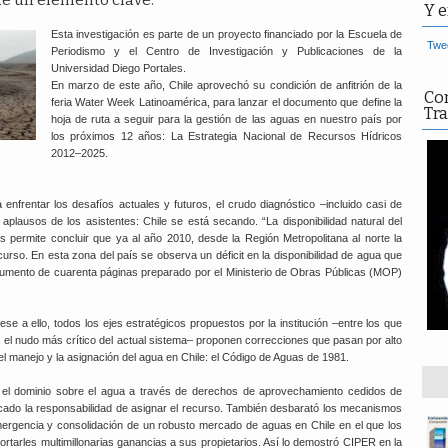
Y e
Esta investigación es parte de un proyecto financiado por la Escuela de
Twee
Periodismo y el Centro de Investigación y Publicaciones de la
Universidad Diego Portales.
En marzo de este año, Chile aprovechó su condición de anfitrión de la
Co
feria Water Week Latinoamérica, para lanzar el documento que define la
Tra
hoja de ruta a seguir para la gestión de las aguas en nuestro país por
los próximos 12 años: La Estrategia Nacional de Recursos Hídricos
2012–2025.
enfrentar los desafíos actuales y futuros, el crudo diagnóstico –incluido casi de
plausos de los asistentes: Chile se está secando. “La disponibilidad natural del
s permite concluir que ya al año 2010, desde la Región Metropolitana al norte la
rso. En esta zona del país se observa un déficit en la disponibilidad de agua que
cumento de cuarenta páginas preparado por el Ministerio de Obras Públicas (MOP)
se a ello, todos los ejes estratégicos propuestos por la institución –entre los que
 el nudo más crítico del actual sistema– proponen correcciones que pasan por alto
l manejo y la asignación del agua en Chile: el Código de Aguas de 1981.
s el dominio sobre el agua a través de derechos de aprovechamiento cedidos de
ercado la responsabilidad de asignar el recurso. También desbarató los mecanismos
 emergencia y consolidación de un robusto mercado de aguas en Chile en el que los
tarles multimillonarias ganancias a sus propietarios. Así lo demostró CIPER en la