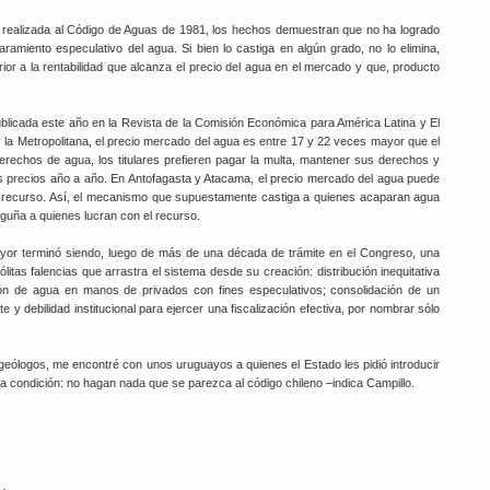
a realizada al Código de Aguas de 1981, los hechos demuestran que no ha logrado
paramiento especulativo del agua. Si bien lo castiga en algún grado, no lo elimina,
rior a la rentabilidad que alcanza el precio del agua en el mercado y que, producto
ublicada este año en la Revista de la Comisión Económica para América Latina y El
la Metropolitana, el precio mercado del agua es entre 17 y 22 veces mayor que el
erechos de agua, los titulares prefieren pagar la multa, mantener sus derechos y
s precios año a año. En Antofagasta y Atacama, el precio mercado del agua puede
r el recurso. Así, el mecanismo que supuestamente castiga a quienes acaparan agua
guña a quienes lucran con el recurso.
ayor terminó siendo, luego de más de una década de trámite en el Congreso, una
litas falencias que arrastra el sistema desde su creación: distribución inequitativa
ón de agua en manos de privados con fines especulativos; consolidación de un
debilidad institucional para ejercer una fiscalización efectiva, por nombrar sólo
eólogos, me encontré con unos uruguayos a quienes el Estado les pidió introducir
a condición: no hagan nada que se parezca al código chileno –indica Campillo.