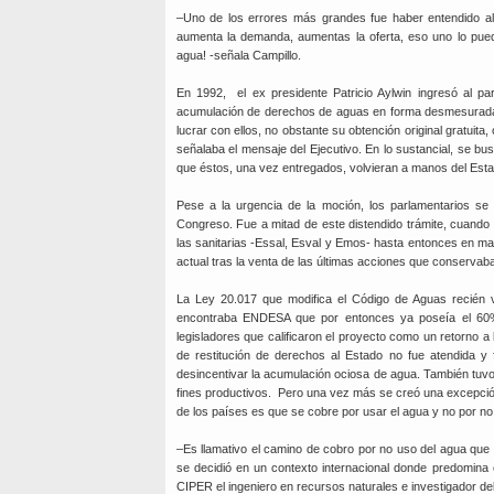
–Uno de los errores más grandes fue haber entendido a
aumenta la demanda, aumentas la oferta, eso uno lo pued
agua! -señala Campillo.
En 1992, el ex presidente Patricio Aylwin ingresó al p
acumulación de derechos de aguas en forma desmesurada sin
lucrar con ellos, no obstante su obtención original gratuita
señalaba el mensaje del Ejecutivo. En lo sustancial, se b
que éstos, una vez entregados, volvieran a manos del Estad
Pese a la urgencia de la moción, los parlamentarios se
Congreso. Fue a mitad de este distendido trámite, cuando
las sanitarias -Essal, Esval y Emos- hasta entonces en ma
actual tras la venta de las últimas acciones que conservaba 
La Ley 20.017 que modifica el Código de Aguas recién v
encontraba ENDESA que por entonces ya poseía el 60% 
legisladores que calificaron el proyecto como un retorno a 
de restitución de derechos al Estado no fue atendida y
desincentivar la acumulación ociosa de agua. También tuvo 
fines productivos. Pero una vez más se creó una excepción 
de los países es que se cobre por usar el agua y no por no u
–Es llamativo el camino de cobro por no uso del agua que
se decidió en un contexto internacional donde predomina
CIPER el ingeniero en recursos naturales e investigador del