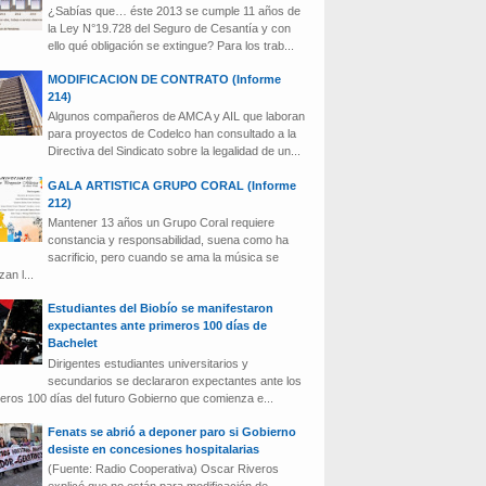
¿Sabías que… éste 2013 se cumple 11 años de
la Ley N°19.728 del Seguro de Cesantía y con
ello qué obligación se extingue? Para los trab...
MODIFICACION DE CONTRATO (Informe
214)
Algunos compañeros de AMCA y AIL que laboran
para proyectos de Codelco han consultado a la
Directiva del Sindicato sobre la legalidad de un...
GALA ARTISTICA GRUPO CORAL (Informe
212)
Mantener 13 años un Grupo Coral requiere
constancia y responsabilidad, suena como ha
sacrificio, pero cuando se ama la música se
zan l...
Estudiantes del Biobío se manifestaron
expectantes ante primeros 100 días de
Bachelet
Dirigentes estudiantes universitarios y
secundarios se declararon expectantes ante los
eros 100 días del futuro Gobierno que comienza e...
Fenats se abrió a deponer paro si Gobierno
desiste en concesiones hospitalarias
(Fuente: Radio Cooperativa) Oscar Riveros