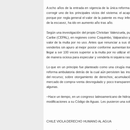
A ocho años de la entrada en vigencia de la única reform
corregir uno de los principales vicios del sistema: el aca
porque por regla general el valor de la patente es muy infe
de la escasez, ha ido en aumento año tras año.
Según una investigación del propio Christian Valenzuela, p
Caribe (CEPAL), en regiones como Coquimbo, Valparaíso y 
valor de la multa por no uso. Antes que renunciar a sus d
venderlos sin apuro al mejor postor conforme aumentan lo
llegar a ser 100 veces superior a la multa por no utiliza
de manera ociosa para especular y venderla ni siquiera ras
Lo que en un principio fue planteado como una cirugía m
reforma ambulatoria detrás de la cual aún persisten las insó
del recurso; sobre otorgamiento de derechos; acumulaci
mercado de compra–venta desregulado y poco transparente y 
algunas.
–Hace un tiempo, en un congreso latinoamericano de hidrog
modificaciones a su Código de Aguas. Les pusieron una sol
CHILE VIOLA DERECHO HUMANO AL AGUA