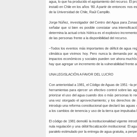
agua, lo que ha producido el agotamiento del recurso. El p
instaló en Chile en los años ‘80. A partir de entonces nos
de la Universidad de Chile, Raúl Campillo.
Jorge Núñez, investigador del Centro del Agua para Zona
señalar que si bien es posible constatar una intensifica
determina la actual crisis hídrica es el explosivo increme
de las personas frente a la disponibilidad del recurso.
–Todos los eventos más importantes de déficit de agua regi
climática que vivimos hoy. Pero nunca la demanda por agua
impactos económicos y sociales pueden ser ahora muchísi
hay que agregar un incremento de la vulnerabilidad frente al
UNA LEGISLACIÓN A FAVOR DEL LUCRO
Con anterioridad a 1981, el Código de Aguas de 1951 –la pri
herramientas para ejercer un efectivo control sobre las a
priorizar el uso del agua cuando dos o más personas lo req
una vez otorgado el aprovechamiento; y los derechos de a
introdujo una reforma constitucional que declaró las aguas
a los cambios de tenencia y uso de la tierra que impulsaba 
El código de 1981 demolió la institucionalidad vigente intr
nula regulación y una débil fiscalización institucional. El 
paralelo estimulado por la entrega de agua gratuita, a perpe