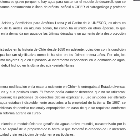
roblema es grave porque no hay agua para sustentar el modelo de desarrollo que se
 estamos consumiendo la línea de crédito -señaló a CIPER el hidrogeólogo y profesor
s Áridas y Semiáridas para América Latina y el Caribe de la UNESCO, es claro en
ción de la aridez en algunas zonas, tal como ha ocurrido en otras épocas, lo que
nto en la demanda por agua de las últimas décadas y un aumento de la desprotección
strados en la historia de Chile desde 1650 en adelante, coinciden con la condición
 fue tan significativa como lo ha sido en los últimos treinta años. Por ello, los
mo mayores que en el pasado. Al incremento exponencial en la demanda de agua,
 déficit hídrico en la última década -señala Núñez.
mera codificación en la materia existente en Chile– le entregaba al Estado diversas
guas y sus posibles usos. El Estado podía caducar derechos que no se utilizaran;
uerían; las peticiones de derechos debían explicitar su uso sin poder ser alterado
gua estaban indisolublemente asociados a la propiedad de la tierra. En 1967, se
 chilenas de dominio nacional y expropiables en caso de que se requiriera conforme
la reforma agraria en curso.
oduciendo un modelo único de gestión de aguas a nivel mundial, caracterizado por la
agua se separó de la propiedad de la tierra, lo que fomentó la creación de un mercado
tuidad y sin restricción de volumen a particulares.