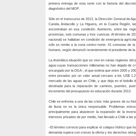
primera entrega de esta serie con la historia del discr
diagnóstico del MOP.
Sólo en el transcurso de 2013, la Dirección General de A
Canela, Andacollo y La Higuera, en la Cuarta Región, l
encontraban en esa condición. Asimismo, entre las re
provincias, seis comunas y tres cuencas. Al término de 201
nacional) se hallaban en condición de emergencia agrícola p
sólo se remite a la zona centro–norte: 41 comunas de la
humano, según denunció recientemente el presidente de la 
La dramática situación que se vive en varias regiones del p
agua cuyas transacciones millonarias no han dejado de cre
encargado por la DGA-, el que estima que entre 2005 y 200
entre privados por un valor anual cercano a los US$ 1.2 
mercado de las aguas en Chile, y que deja en el bolsillo d
destinada para la reparación de caminos, puentes, puert
incremento del presupuesto en educación durante 2013.
Chile se enfrenta a una de las crisis más graves de su histo
de lluvia no es la única responsable. Problemas estru
principalmente para abastecer la expansión de la invers
intereses privados de por medio, han llevado a Chile a las 
–El término correcto para explicar el colapso hídrico que 
demanda supera con creces la oferta y los derechos otorga