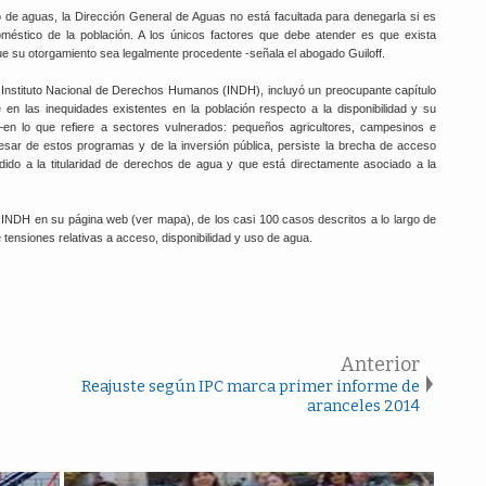
 de aguas, la Dirección General de Aguas no está facultada para denegarla si es
éstico de la población. A los únicos factores que debe atender es que exista
que su otorgamiento sea legalmente procedente -señala el abogado Guiloff.
l Instituto Nacional de Derechos Humanos (INDH), incluyó un preocupante capítulo
e en las inequidades existentes en la población respecto a la disponibilidad y su
–en lo que refiere a sectores vulnerados: pequeños agricultores, campesinos e
esar de estos programas y de la inversión pública, persiste la brecha de acceso
ido a la titularidad de derechos de agua y que está directamente asociado a la
 INDH en su página web (ver mapa), de los casi 100 casos descritos a lo largo de
 tensiones relativas a acceso, disponibilidad y uso de agua.
Anterior
Reajuste según IPC marca primer informe de
aranceles 2014