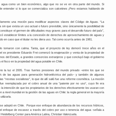
l agua como un bien económico, algo que no se ve en otra parte del mundo. Si
e entender si lo que se comercializa son calcetines ¡Pero estamos hablando de
arlamento una moción para modificar aspectos claves del Código de Aguas. “La
 que exista un uso actual o futuro previsible, sino únicamente la posibilidad de
, constituye el germen de dificultades muy graves para el desarrollo futuro del país”,
uscó establecer límites a la concesión de derechos de aprovechamiento de aguas y
o en caso que el titular no les diera uso. Tal como ocurría antes de 1981.
 lo tomaron con calma. Tanta, que el proyecto de ley demoró trece años en el
 el ex presidente Eduardo Frei comenzó la enajenación y venta de la propiedad de
nos del Estado, a grandes consorcios extranjeros y que concluyó bajo el gobierno
el fisco en la propiedad del agua potable en Chile.
io la luz el 2005. Tras fuertes presiones del mundo privado –entre los que se
de las aguas para generación hidroeléctrica del país– y también de algunos
las “recetas socialistas”, lo que de allí salió fue una reforme cosmética. La moción
 fue reemplazada por el cobro anual de una “patente por no uso“, cuyo fin era
la intención de que los propietarios de los derechos efectivamente los usaran con
a nivel mundial en la gestión de las aguas en Chile: la regla general en la mayoría
tilizarla.
 se adoptó en Chile. Porque ese enfoque de abundancia de los recursos hídricos,
 el enfoque de escasez a través del cobro por uso o tenencia del agua -señala a
 Heidelberg Center para América Latina, Christian Valenzuela.