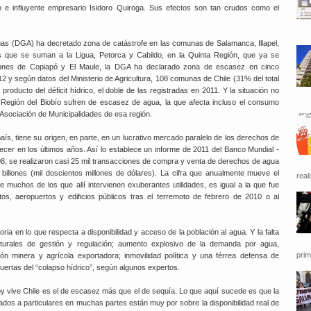
eto e influyente empresario Isidoro Quiroga. Sus efectos son tan crudos como el
guas (DGA) ha decretado zona de catástrofe en las comunas de Salamanca, Illapel,
as que se suman a la Ligua, Petorca y Cabildo, en la Quinta Región, que ya se
giones de Copiapó y El Maule, la DGA ha declarado zona de escasez en cinco
2 y según datos del Ministerio de Agricultura, 108 comunas de Chile (31% del total
roducto del déficit hídrico, el doble de las registradas en 2011. Y la situación no
 Región del Biobío sufren de escasez de agua, la que afecta incluso el consumo
Asociación de Municipalidades de esa región.
aís, tiene su origen, en parte, en un lucrativo mercado paralelo de los derechos de
cer en los últimos años. Así lo establece un informe de 2011 del Banco Mundial -
8, se realizaron casi 25 mil transacciones de compra y venta de derechos de agua
billones (mil doscientos millones de dólares). La cifra que anualmente mueve el
reali
e muchos de los que allí intervienen exuberantes utilidades, es igual a la que fue
os, aeropuertos y edificios públicos tras el terremoto de febrero de 2010 o al
ria en lo que respecta a disponibilidad y acceso de la población al agua. Y la falta
cturales de gestión y regulación; aumento explosivo de la demanda por agua,
prim
ión minera y agrícola exportadora; inmovilidad política y una férrea defensa de
puertas del “colapso hídrico”, según algunos expertos.
hoy vive Chile es el de escasez más que el de sequía. Lo que aquí sucede es que la
dos a particulares en muchas partes están muy por sobre la disponibilidad real de