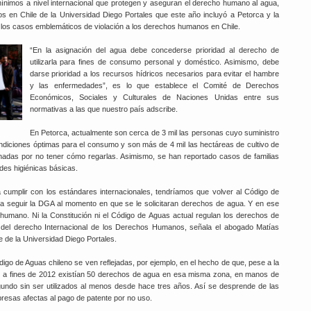
mínimos a nivel internacional que protegen y aseguran el derecho humano al agua,
en Chile de la Universidad Diego Portales que este año incluyó a Petorca y la
 los casos emblemáticos de violación a los derechos humanos en Chile.
“En la asignación del agua debe concederse prioridad al derecho de
utilizarla para fines de consumo personal y doméstico. Asimismo, debe
darse prioridad a los recursos hídricos necesarios para evitar el hambre
y las enfermedades”, es lo que establece el Comité de Derechos
Económicos, Sociales y Culturales de Naciones Unidas entre sus
normativas a las que nuestro país adscribe.
En Petorca, actualmente son cerca de 3 mil las personas cuyo suministro
diciones óptimas para el consumo y son más de 4 mil las hectáreas de cultivo de
adas por no tener cómo regarlas. Asimismo, se han reportado casos de familias
des higiénicas básicas.
ra cumplir con los estándares internacionales, tendríamos que volver al Código de
bía seguir la DGA al momento en que se le solicitaran derechos de agua. Y en ese
humano. Ni la Constitución ni el Código de Aguas actual regulan los derechos de
del derecho Internacional de los Derechos Humanos, señala el abogado Matías
e de la Universidad Diego Portales.
ódigo de Aguas chileno se ven reflejadas, por ejemplo, en el hecho de que, pese a la
a, a fines de 2012 existían 50 derechos de agua en esa misma zona, en manos de
egundo sin ser utilizados al menos desde hace tres años. Así se desprende de las
resas afectas al pago de patente por no uso.