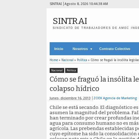
SINTRAI
Agosto 8, 2026
10:44:39 AM
SINTRAI
SINDICATO DE TRABAJADORES DE AMEC ING
Inicio
Nosotros
Contrato Colectivo
Home
»
Nacional
»
Política
»
Cómo se fraguó la insólita legisla
Nacional
Política
Cómo se fraguó la insólita le
colapso hídrico
lunes, diciembre 16, 2013
ZOEK Agencia de Marketing
Chile se está secando. El diagnóstico es 
asumen la magnitud del problema. Fall
han terminado por crear profundas ineq
agua para consumo humano no es más i
agrícola. Las prebendas establecidas po
cuyo epítome ha sido la consolidación 
colocan nota roja a Chile en la gestión