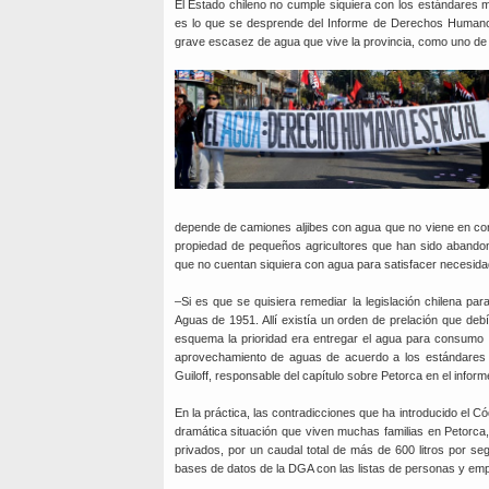
El Estado chileno no cumple siquiera con los estándares 
es lo que se desprende del Informe de Derechos Humanos 
grave escasez de agua que vive la provincia, como uno de
depende de camiones aljibes con agua que no viene en con
propiedad de pequeños agricultores que han sido abandon
que no cuentan siquiera con agua para satisfacer necesida
–Si es que se quisiera remediar la legislación chilena pa
Aguas de 1951. Allí existía un orden de prelación que de
esquema la prioridad era entregar el agua para consumo 
aprovechamiento de aguas de acuerdo a los estándares 
Guiloff, responsable del capítulo sobre Petorca en el inform
En la práctica, las contradicciones que ha introducido el C
dramática situación que viven muchas familias en Petorc
privados, por un caudal total de más de 600 litros por s
bases de datos de la DGA con las listas de personas y emp