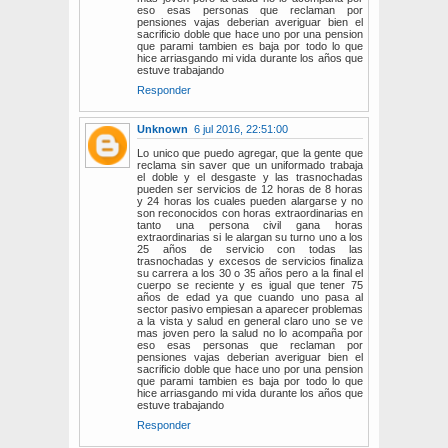
eso esas personas que reclaman por
pensiones vajas deberian averiguar bien el
sacrificio doble que hace uno por una pension
que parami tambien es baja por todo lo que
hice arriasgando mi vida durante los años que
estuve trabajando
Responder
Unknown
6 jul 2016, 22:51:00
Lo unico que puedo agregar, que la gente que
reclama sin saver que un uniformado trabaja
el doble y el desgaste y las trasnochadas
pueden ser servicios de 12 horas de 8 horas
y 24 horas los cuales pueden alargarse y no
son reconocidos con horas extraordinarias en
tanto una persona civil gana horas
extraordinarias si le alargan su turno uno a los
25 años de servicio con todas las
trasnochadas y excesos de servicios finaliza
su carrera a los 30 o 35 años pero a la final el
cuerpo se reciente y es igual que tener 75
años de edad ya que cuando uno pasa al
sector pasivo empiesan a aparecer problemas
a la vista y salud en general claro uno se ve
mas joven pero la salud no lo acompaña por
eso esas personas que reclaman por
pensiones vajas deberian averiguar bien el
sacrificio doble que hace uno por una pension
que parami tambien es baja por todo lo que
hice arriasgando mi vida durante los años que
estuve trabajando
Responder