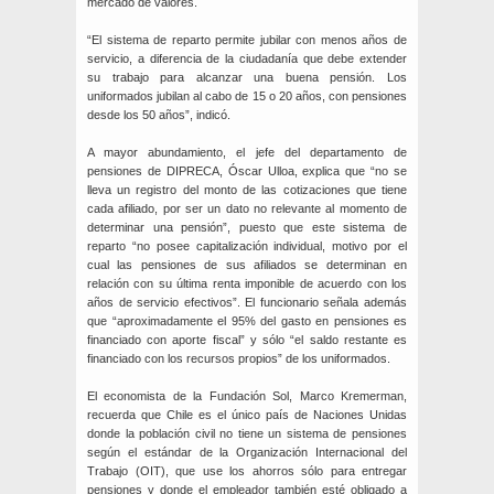
mercado de valores.
“El sistema de reparto permite jubilar con menos años de
servicio, a diferencia de la ciudadanía que debe extender
su trabajo para alcanzar una buena pensión. Los
uniformados jubilan al cabo de 15 o 20 años, con pensiones
desde los 50 años”, indicó.
A mayor abundamiento, el jefe del departamento de
pensiones de DIPRECA, Óscar Ulloa, explica que “no se
lleva un registro del monto de las cotizaciones que tiene
cada afiliado, por ser un dato no relevante al momento de
determinar una pensión”, puesto que este sistema de
reparto “no posee capitalización individual, motivo por el
cual las pensiones de sus afiliados se determinan en
relación con su última renta imponible de acuerdo con los
años de servicio efectivos”. El funcionario señala además
que “aproximadamente el 95% del gasto en pensiones es
financiado con aporte fiscal” y sólo “el saldo restante es
financiado con los recursos propios” de los uniformados.
El economista de la Fundación Sol, Marco Kremerman,
recuerda que Chile es el único país de Naciones Unidas
donde la población civil no tiene un sistema de pensiones
según el estándar de la Organización Internacional del
Trabajo (OIT), que use los ahorros sólo para entregar
pensiones y donde el empleador también esté obligado a