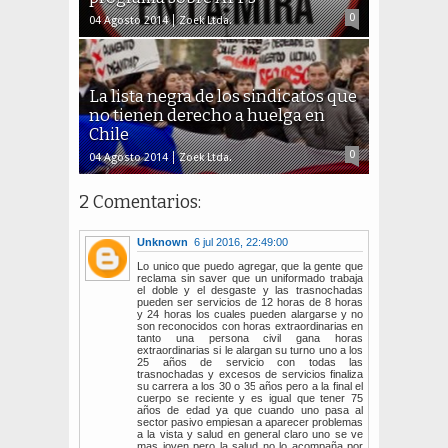
0
04 Agosto 2014
Zoek Ltda.
La lista negra de los sindicatos que
no tienen derecho a huelga en
Chile
0
04 Agosto 2014
Zoek Ltda.
2 Comentarios:
Unknown
6 jul 2016, 22:49:00
Lo unico que puedo agregar, que la gente que
reclama sin saver que un uniformado trabaja
el doble y el desgaste y las trasnochadas
pueden ser servicios de 12 horas de 8 horas
y 24 horas los cuales pueden alargarse y no
son reconocidos con horas extraordinarias en
tanto una persona civil gana horas
extraordinarias si le alargan su turno uno a los
25 años de servicio con todas las
trasnochadas y excesos de servicios finaliza
su carrera a los 30 o 35 años pero a la final el
cuerpo se reciente y es igual que tener 75
años de edad ya que cuando uno pasa al
sector pasivo empiesan a aparecer problemas
a la vista y salud en general claro uno se ve
mas joven pero la salud no lo acompaña por