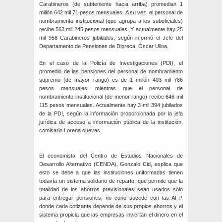
Carabineros (de subteniente hacia arriba) promedian 1
millón 642 mil 71 pesos mensuales. A su vez, el personal de
nombramiento institucional (que agrupa a los suboficiales)
recibe 563 mil 245 pesos mensuales. Y actualmente hay 25
mil 958 Carabineros jubilados, según informó el Jefe del
Departamento de Pensiones de Dipreca, Óscar Ulloa.
En el caso de la Policía de Investigaciones (PDI), el
promedio de las pensiones del personal de nombramiento
supremo (de mayor rango) es de 1 millón 403 mil 786
pesos mensuales, mientras que el personal de
nombramiento institucional (de menor rango) recibe 646 mil
115 pesos mensuales. Actualmente hay 3 mil 394 jubilados
de la PDI, según la información proporcionada por la jefa
jurídica de acceso a información pública de la institución,
comisario Lorena cuevas.
El economista del Centro de Estudios Nacionales de
Desarrollo Alternativo (CENDA), Gonzalo Cid, explica que
esto se debe a que las instituciones uniformadas tienen
todavía un sistema solidario de reparto, que permite que la
totalidad de los ahorros previsionales sean usados sólo
para entregar pensiones, no cono sucede con las AFP,
donde cada cotizante depende de sus propios ahorros y el
sistema propicia que las empresas inviertan el dinero en el