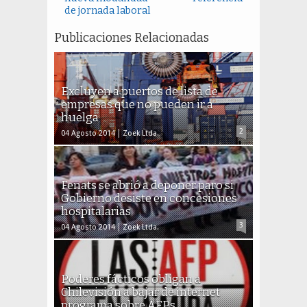
de jornada laboral
Publicaciones Relacionadas
Excluyen a puertos de lista de
empresas que no pueden ir a
huelga
2
04 Agosto 2014
Zoek Ltda.
Fenats se abrió a deponer paro si
Gobierno desiste en concesiones
hospitalarias
3
04 Agosto 2014
Zoek Ltda.
Poderes fácticos obligan a
Chilevisión a bajar de internet
programa sobre AFPs