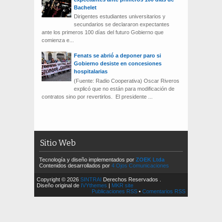
Bachelet
Dirigentes estudiantes universitarios y
secundarios se declararon expectantes
ante los primeros 100 días del futuro Gobierno que
comienza e...
Fenats se abrió a deponer paro si
Gobierno desiste en concesiones
hospitalarias
(Fuente: Radio Cooperativa) Oscar Riveros
explicó que no están para modificación de
contratos sino por revertirlos. El presidente ...
Sitio Web
Tecnología y diseño implementados por
ZOEK Ltda
Contenidos desarrollados por
4 Ojos Comunicaciones
Copyright © 2026
SINTRAI
Derechos Reservados .
Diseño original de
IVYthemes
|
MKR site
Publicaciones RSS
•
Comentarios RSS