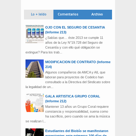
Lo + leído
Comentarios
Archivo
OJO CON EL SEGURO DE CESANTIA
(Informe 213)
¿Sabías que… éste 2013 se cumple 11
años de la Ley N°19.728 del Seguro de
Cesantía y con ello qué obligación se
extingue? Para los trab...
MODIFICACION DE CONTRATO (Informe
214)
Algunos compañeros de AMCA y AIL que
laboran para proyectos de Codelco han
consultado a la Directiva del Sindicato sobre
la legalidad de un...
GALA ARTISTICA GRUPO CORAL
(Informe 212)
Mantener 13 años un Grupo Coral requiere
constancia y responsabilidad, suena como
ha sacrificio, pero cuando se ama la música
se realizan l...
Estudiantes del Biobío se manifestaron
expectantes ante primeros 100 días de