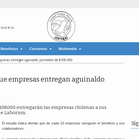
ENIERIA
Beneficios
Convenios
Multimedia
mpresas entregan aguinaldo promedio de $108.000
que empresas entregan aguinaldo
8.000 entregarán las empresas chilenas a sus
de Laborum.
Sí
El estudio indica demás que de cada 10 empresas otorgarán el beneficio a sus
colaboradores.
La gerente general de Laborum.com, María Angélica Zulic, comenta que pese a