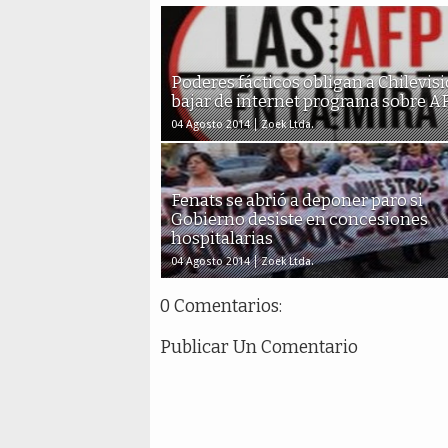
Poderes fácticos obligan a Chilevisi
bajar de internet programa sobre A
04 Agosto 2014
Zoek Ltda.
Fenats se abrió a deponer paro si
Gobierno desiste en concesiones
hospitalarias
04 Agosto 2014
Zoek Ltda.
0 Comentarios:
Publicar Un Comentario