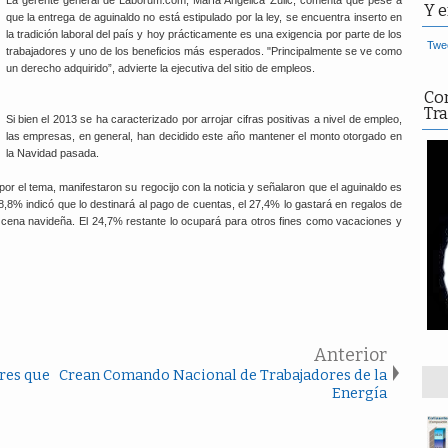
Y e
que la entrega de aguinaldo no está estipulado por la ley, se encuentra inserto en
la tradición laboral del país y hoy prácticamente es una exigencia por parte de los
Twee
trabajadores y uno de los beneficios más esperados. "Principalmente se ve como
un derecho adquirido”, advierte la ejecutiva del sitio de empleos.
Co
Tra
Si bien el 2013 se ha caracterizado por arrojar cifras positivas a nivel de empleo,
las empresas, en general, han decidido este año mantener el monto otorgado en
la Navidad pasada.
or el tema, manifestaron su regocijo con la noticia y señalaron que el aguinaldo es
,8% indicó que lo destinará al pago de cuentas, el 27,4% lo gastará en regalos de
a cena navideña. El 24,7% restante lo ocupará para otros fines como vacaciones y
Anterior
res que
Crean Comando Nacional de Trabajadores de la
Energía