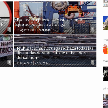
ón a
Excluyen a puertos de lista de empresas
FPs
que no pueden ir a huelga
0
2
04 Agosto 2014
Zoek Ltda.
Multinacional noruega rechaza todas las
demandas de sindicato de trabajadores
del salmón
reali
3
0
31 Julio 2014
Zoek Ltda.
prim