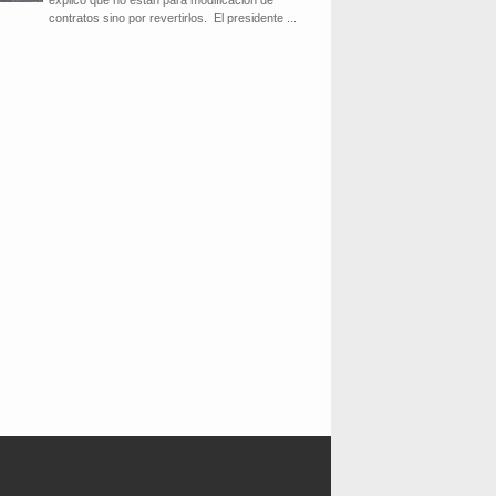
explicó que no están para modificación de
contratos sino por revertirlos. El presidente ...