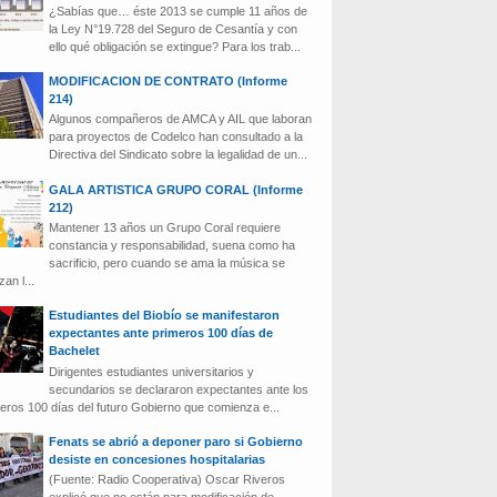
¿Sabías que… éste 2013 se cumple 11 años de
la Ley N°19.728 del Seguro de Cesantía y con
ello qué obligación se extingue? Para los trab...
MODIFICACION DE CONTRATO (Informe
214)
Algunos compañeros de AMCA y AIL que laboran
para proyectos de Codelco han consultado a la
Directiva del Sindicato sobre la legalidad de un...
GALA ARTISTICA GRUPO CORAL (Informe
212)
Mantener 13 años un Grupo Coral requiere
constancia y responsabilidad, suena como ha
sacrificio, pero cuando se ama la música se
zan l...
Estudiantes del Biobío se manifestaron
expectantes ante primeros 100 días de
Bachelet
Dirigentes estudiantes universitarios y
secundarios se declararon expectantes ante los
eros 100 días del futuro Gobierno que comienza e...
Fenats se abrió a deponer paro si Gobierno
desiste en concesiones hospitalarias
(Fuente: Radio Cooperativa) Oscar Riveros