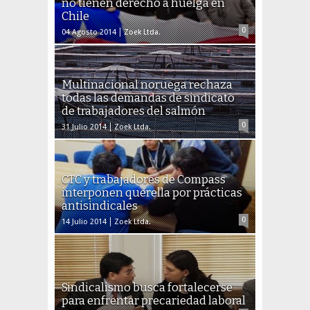
no tienen derecho a huelga en
Chile
0
04 Agosto 2014
Zoek Ltda.
Multinacional noruega rechaza
todas las demandas de sindicato
de trabajadores del salmón
0
31 Julio 2014
Zoek Ltda.
CTC y trabajadores de Compass
interponen querella por prácticas
antisindicales
0
14 Julio 2014
Zoek Ltda.
Sindicalismo busca fortalecerse
para enfrentar precariedad laboral