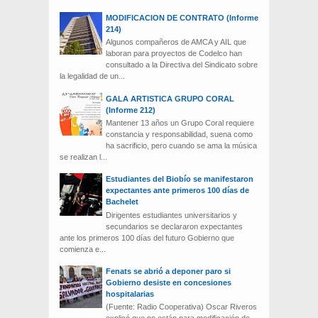
MODIFICACION DE CONTRATO (Informe
214)
Algunos compañeros de AMCA y AIL que
laboran para proyectos de Codelco han
consultado a la Directiva del Sindicato sobre
la legalidad de un...
GALA ARTISTICA GRUPO CORAL
(Informe 212)
Mantener 13 años un Grupo Coral requiere
constancia y responsabilidad, suena como
ha sacrificio, pero cuando se ama la música
se realizan l...
Estudiantes del Biobío se manifestaron
expectantes ante primeros 100 días de
Bachelet
Dirigentes estudiantes universitarios y
secundarios se declararon expectantes
ante los primeros 100 días del futuro Gobierno que
comienza e...
Fenats se abrió a deponer paro si
Gobierno desiste en concesiones
hospitalarias
(Fuente: Radio Cooperativa) Oscar Riveros