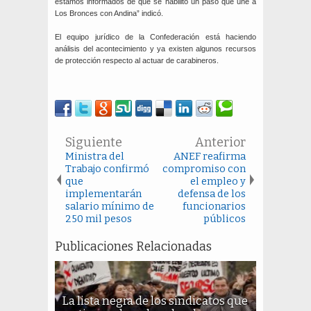
estamos informados de que se habilitó un paso que une a
Los Bronces con Andina” indicó.
El equipo jurídico de la Confederación está haciendo
análisis del acontecimiento y ya existen algunos recursos
de protección respecto al actuar de carabineros.
Siguiente
Anterior
Ministra del
ANEF reafirma
Trabajo confirmó
compromiso con
que
el empleo y
implementarán
defensa de los
salario mínimo de
funcionarios
250 mil pesos
públicos
Publicaciones Relacionadas
La lista negra de los sindicatos que