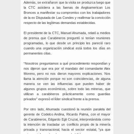
Además, se extrañaron que la visita se produzca luego que
la CTC asistiera a las faenas de Angloamerican Los
Bronces a manifestar su compromiso con los trabajadores
de la ex Disputada de Las Condes y reafirmar la convicción
respecto de las legítimas demandas establecidas.
El presidente de la CTC, Manuel Ahumada, relató a medios
de prensa que Carabineros preguntó si tenían reuniones
programadas, lo que desde un principio les pareció raro
cuando una organización sindical está todos los días en
permanentes citas.
“Nosotros preguntamos a qué procedimiento respondían y
nos dijeron que era por el mandato del comandante Alex
Moreno, pero no nos dieron mayores explicaciones. Nos
llama la atención porque no son coincidencias, de alguna
manera se ven las influencias que pueden haber de
algunos grupos económicos, sobre todo las mineras, que
utilizan a carabineros prácticamente como guardias
privados” expresó el líder sindical frente a la prensa.
Por otro lado, Ahumada cuestionó la reunión paralela del
gerente de Codelco Andina, Ricardo Palma, con el mayor
de Carabineros, Edgardo Egli Cruzat, interpretándola como
la intención de trasladar un conflicto propio de la minería
privada y transnacional, hacia el sector estatal, “ya que