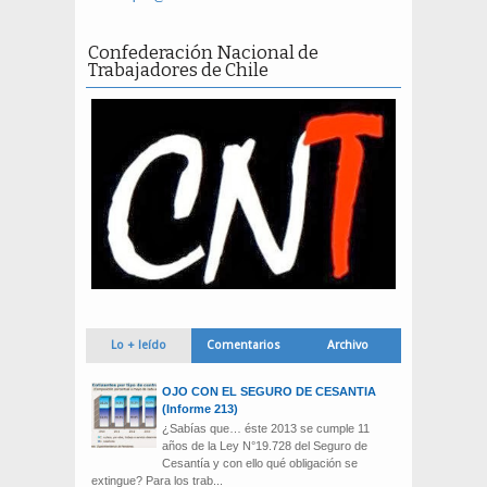
Confederación Nacional de
Trabajadores de Chile
Lo + leído
Comentarios
Archivo
OJO CON EL SEGURO DE CESANTIA
(Informe 213)
¿Sabías que… éste 2013 se cumple 11
años de la Ley N°19.728 del Seguro de
Cesantía y con ello qué obligación se
extingue? Para los trab...