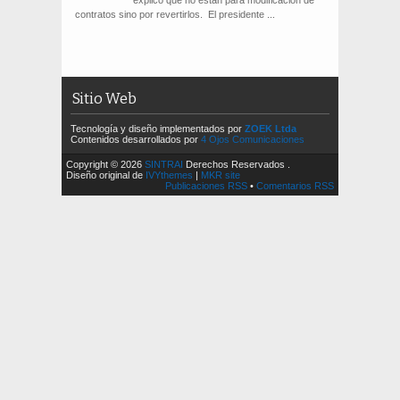
explicó que no están para modificación de
contratos sino por revertirlos. El presidente ...
Sitio Web
Tecnología y diseño implementados por
ZOEK Ltda
Contenidos desarrollados por
4 Ojos Comunicaciones
Copyright © 2026
SINTRAI
Derechos Reservados .
Diseño original de
IVYthemes
|
MKR site
Publicaciones RSS
•
Comentarios RSS